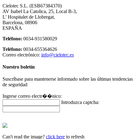
Cielotec S.L. (ESB67384370)
AV Isabel La Catolica, 25, Local B-3,
L' Hospitalet de Llobregat,
Barcelona, 08906
ESPAÑA
Teléfono:
0034-931580029
Teléfono:
0034-655364626
Correo electrónico:
info@cielotec.es
Nuestro boletín
Suscríbase para mantenerse informado sobre las últimas tendencias
de seguridad
Ingrese correo electr��nico:
Introduzca captcha:
Can't read the image?
click here
to refresh