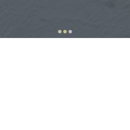
15 años de
Más de 4000
experiencia con
Instalaciones
CERO quejas
Accesible 24/7
Se proporciona
orientación