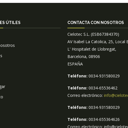
ES ÚTILES
CONTACTA CON NOSOTROS
Cielotec S.L. (ESB67384370)
AV Isabel La Catolica, 25, Local 
nosotros
L' Hospitalet de Llobregat,
os
Barcelona, 08906
ESPAÑA
Teléfono:
0034-931580029
gar
Teléfono:
0034-65536462
Correo electrónico:
info@cielote
to
Teléfono:
0034-931580029
Teléfono:
0034-655364626
Correo electrónico: info@cielote